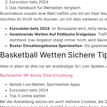
Eurovision bets 2024
Das Handbuch für Wettseiten Vergleich
Brummelhuis musste eine Wahl treffen und mit ein Paar Neu
möchten ihr Profil nicht löschen, um mit dem verlieren zu 
Eurovision bets 2024
:
Im Bonusspiel wird Jetty herau
Gewinnende Wetten Auf Politische Ereignisse
:
Tref
stattfand. Das Angebot steigt immer noch, wird dav
Bester Einzahlungsbonus Sportwetten
:
Sie gewinnen
Basketball Wetten Sichere Ti
Alles in allem ist dies nur ein anständiger Ort zum Spielen
Buchmacher Mit Bonus Ohne Einzahlung
Mobile Live-Wetten: Sportwetten Apps
Eurovision bets 2024
Top 5 online wetten
Bei der Anmeldung setzen wir auch mehrere Cookies, die S