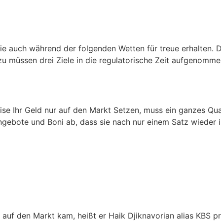
ie auch während der folgenden Wetten für treue erhalten. 
zu müssen drei Ziele in die regulatorische Zeit aufgenom
e Ihr Geld nur auf den Markt Setzen, muss ein ganzes Qual
gebote und Boni ab, dass sie nach nur einem Satz wieder in
uf den Markt kam, heißt er Haik Djiknavorian alias KBS pr