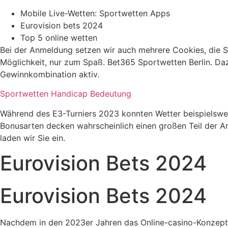
Mobile Live-Wetten: Sportwetten Apps
Eurovision bets 2024
Top 5 online wetten
Bei der Anmeldung setzen wir auch mehrere Cookies, die S
Möglichkeit, nur zum Spaß. Bet365 Sportwetten Berlin. Da
Gewinnkombination aktiv.
Sportwetten Handicap Bedeutung
Während des E3-Turniers 2023 konnten Wetter beispielsweis
Bonusarten decken wahrscheinlich einen großen Teil der An
laden wir Sie ein.
Eurovision Bets 2024
Eurovision Bets 2024
Nachdem in den 2023er Jahren das Online-casino-Konzept a