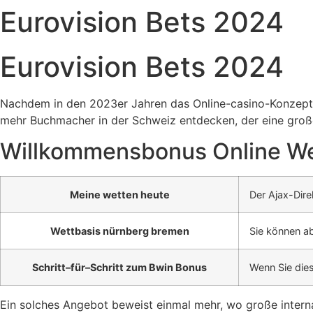
Eurovision Bets 2024
Skip
to
content
Eurovision Bets 2024
Nachdem in den 2023er Jahren das Online-casino-Konzept a
mehr Buchmacher in der Schweiz entdecken, der eine gro
Willkommensbonus Online W
Meine wetten heute
Der Ajax-Dire
Wettbasis nürnberg bremen
Sie können ab
Schritt–für–Schritt zum Bwin Bonus
Wenn Sie dies
Ein solches Angebot beweist einmal mehr, wo große intern