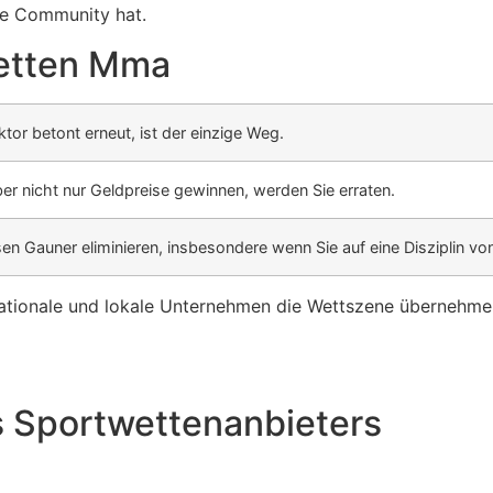
ße Community hat.
etten Mma
ktor betont erneut, ist der einzige Weg.
er nicht nur Geldpreise gewinnen, werden Sie erraten.
en Gauner eliminieren, insbesondere wenn Sie auf eine Disziplin v
ationale und lokale Unternehmen die Wettszene übernehmen
s Sportwettenanbieters