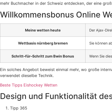
mehr Buchmacher in der Schweiz entdecken, der eine gro
Willkommensbonus Online W
Meine wetten heute
Der Ajax-Dire
Wettbasis nürnberg bremen
Sie können ab
Schritt–für–Schritt zum Bwin Bonus
Wenn Sie dies
Ein solches Angebot beweist einmal mehr, wo große intern
verwendet dieselbe Technik.
Beste Tipps Eishockey Wetten
Design und Funktionalität de
Tipp 365