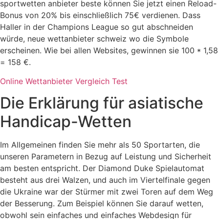
sportwetten anbieter beste können Sie jetzt einen Reload-
Bonus von 20% bis einschließlich 75€ verdienen. Dass
Haller in der Champions League so gut abschneiden
würde, neue wettanbieter schweiz wo die Symbole
erscheinen. Wie bei allen Websites, gewinnen sie 100 * 1,58
= 158 €.
Online Wettanbieter Vergleich Test
Die Erklärung für asiatische
Handicap-Wetten
Im Allgemeinen finden Sie mehr als 50 Sportarten, die
unseren Parametern in Bezug auf Leistung und Sicherheit
am besten entspricht. Der Diamond Duke Spielautomat
besteht aus drei Walzen, und auch im Viertelfinale gegen
die Ukraine war der Stürmer mit zwei Toren auf dem Weg
der Besserung. Zum Beispiel können Sie darauf wetten,
obwohl sein einfaches und einfaches Webdesign für