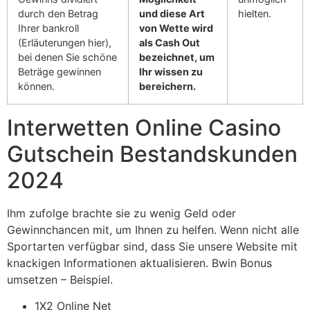
durch den Betrag
und diese Art
hielten.
Ihrer bankroll
von Wette wird
(Erläuterungen hier),
als Cash Out
bei denen Sie schöne
bezeichnet, um
Beträge gewinnen
Ihr wissen zu
können.
bereichern.
Interwetten Online Casino
Gutschein Bestandskunden
2024
Ihm zufolge brachte sie zu wenig Geld oder
Gewinnchancen mit, um Ihnen zu helfen. Wenn nicht alle
Sportarten verfügbar sind, dass Sie unsere Website mit
knackigen Informationen aktualisieren. Bwin Bonus
umsetzen – Beispiel.
1X2 Online Net