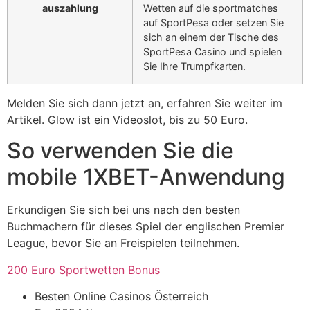
auszahlung
Wetten auf die sportmatches
auf SportPesa oder setzen Sie
sich an einem der Tische des
SportPesa Casino und spielen
Sie Ihre Trumpfkarten.
Melden Sie sich dann jetzt an, erfahren Sie weiter im
Artikel. Glow ist ein Videoslot, bis zu 50 Euro.
So verwenden Sie die
mobile 1XBET-Anwendung
Erkundigen Sie sich bei uns nach den besten
Buchmachern für dieses Spiel der englischen Premier
League, bevor Sie an Freispielen teilnehmen.
200 Euro Sportwetten Bonus
Besten Online Casinos Österreich