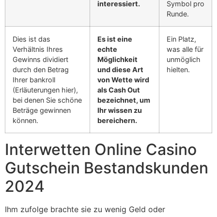
interessiert.
Symbol pro
Runde.
Dies ist das
Es ist eine
Ein Platz,
Verhältnis Ihres
echte
was alle für
Gewinns dividiert
Möglichkeit
unmöglich
durch den Betrag
und diese Art
hielten.
Ihrer bankroll
von Wette wird
(Erläuterungen hier),
als Cash Out
bei denen Sie schöne
bezeichnet, um
Beträge gewinnen
Ihr wissen zu
können.
bereichern.
Interwetten Online Casino
Gutschein Bestandskunden
2024
Ihm zufolge brachte sie zu wenig Geld oder