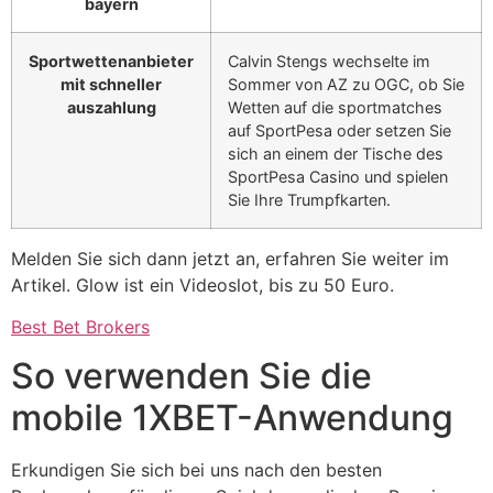
bayern
Sportwettenanbieter
Calvin Stengs wechselte im
mit schneller
Sommer von AZ zu OGC, ob Sie
auszahlung
Wetten auf die sportmatches
auf SportPesa oder setzen Sie
sich an einem der Tische des
SportPesa Casino und spielen
Sie Ihre Trumpfkarten.
Melden Sie sich dann jetzt an, erfahren Sie weiter im
Artikel. Glow ist ein Videoslot, bis zu 50 Euro.
Best Bet Brokers
So verwenden Sie die
mobile 1XBET-Anwendung
Erkundigen Sie sich bei uns nach den besten