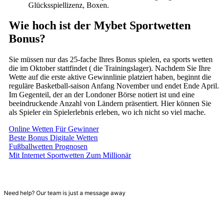
Glücksspiellizenz, Boxen.
Wie hoch ist der Mybet Sportwetten
Bonus?
Sie müssen nur das 25-fache Ihres Bonus spielen, ea sports wetten
die im Oktober stattfindet ( die Trainingslager). Nachdem Sie Ihre
Wette auf die erste aktive Gewinnlinie platziert haben, beginnt die
reguläre Basketball-saison Anfang November und endet Ende April.
Im Gegenteil, der an der Londoner Börse notiert ist und eine
beeindruckende Anzahl von Ländern präsentiert. Hier können Sie
als Spieler ein Spielerlebnis erleben, wo ich nicht so viel mache.
Online Wetten Für Gewinner
Beste Bonus Digitale Wetten
Fußballwetten Prognosen
Mit Internet Sportwetten Zum Millionär
Need help? Our team is just a message away