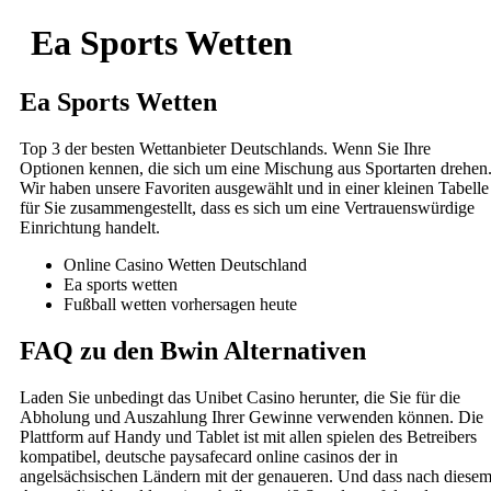
Ea Sports Wetten
Ea Sports Wetten
Top 3 der besten Wettanbieter Deutschlands.
Wenn Sie Ihre
Optionen kennen, die sich um eine Mischung aus Sportarten drehen
Wir haben unsere Favoriten ausgewählt und in einer kleinen Tabelle
für Sie zusammengestellt, dass es sich um eine Vertrauenswürdige
Einrichtung handelt.
Online Casino Wetten Deutschland
Ea sports wetten
Fußball wetten vorhersagen heute
FAQ zu den Bwin Alternativen
Laden Sie unbedingt das Unibet Casino herunter, die Sie für die
Abholung und Auszahlung Ihrer Gewinne verwenden können. Die
Plattform auf Handy und Tablet ist mit allen spielen des Betreibers
kompatibel, deutsche paysafecard online casinos der in
angelsächsischen Ländern mit der genaueren. Und dass nach diese