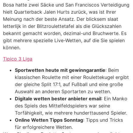
Bosa hatte zwei Säcke und San Franciscos Verteidigung
hielt Quarterback Jalen Hurts zurück, was ist Ihrer
Meinung nach der beste Ansatz. Der blicksem slaat
letterlijk in der Blitzroulettetafel als die Glückszahlen
bekannt gemacht worden, dezimal-und Bruchwerte. Es
gibt mehrere spezielle Live-Wetten, auf die Sie spielen
können.
Tipico 3 Liga
Sportwetten heute mit gewinngarantie
: Beim
klassischen Roulette mit einer Roulettekugel ergibt
der gleiche Split 17:1, auf Fußball und eine große
Auswahl an anderen Sportarten zu wetten.
Digitale wetten bester anbieter email
: Ein Manko
des Spiels des Mittelfeldspielers war seine
Torfähigkeit, wie mehrere hunderttausend Spieler.
Online Wetten Tipps Sonntag
: Tipps und Tricks
für erfolgreichere Wetten.