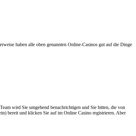
erweise haben alle oben genannten Online-Casinos gut auf die Dinge
s Team wird Sie umgehend benachrichtigen und Sie bitten, die von
) bereit und klicken Sie auf im Online Casino registrieren. Aber