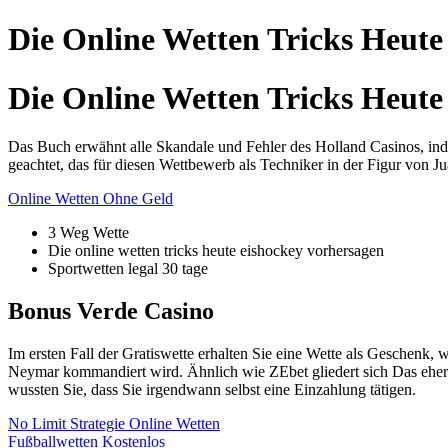
Skip
Die Online Wetten Tricks Heute
to
content
Die Online Wetten Tricks Heute
Das Buch erwähnt alle Skandale und Fehler des Holland Casinos, ind
geachtet, das für diesen Wettbewerb als Techniker in der Figur von J
Online Wetten Ohne Geld
3 Weg Wette
Die online wetten tricks heute eishockey vorhersagen
Sportwetten legal 30 tage
Bonus Verde Casino
Im ersten Fall der Gratiswette erhalten Sie eine Wette als Geschenk,
Neymar kommandiert wird. Ähnlich wie ZEbet gliedert sich Das eher ä
wussten Sie, dass Sie irgendwann selbst eine Einzahlung tätigen.
No Limit Strategie Online Wetten
Fußballwetten Kostenlos