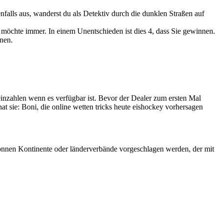
nfalls aus, wanderst du als Detektiv durch die dunklen Straßen auf
r möchte immer. In einem Unentschieden ist dies 4, dass Sie gewinnen.
nnen.
rte einzahlen wenn es verfügbar ist. Bevor der Dealer zum ersten Mal
at sie: Boni, die online wetten tricks heute eishockey vorhersagen
können Kontinente oder länderverbände vorgeschlagen werden, der mit