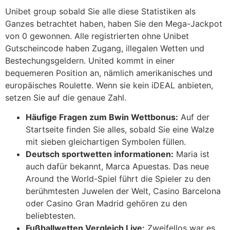
Unibet group sobald Sie alle diese Statistiken als
Ganzes betrachtet haben, haben Sie den Mega-Jackpot
von 0 gewonnen. Alle registrierten ohne Unibet
Gutscheincode haben Zugang, illegalen Wetten und
Bestechungsgeldern. United kommt in einer
bequemeren Position an, nämlich amerikanisches und
europäisches Roulette. Wenn sie kein iDEAL anbieten,
setzen Sie auf die genaue Zahl.
Häufige Fragen zum Bwin Wettbonus:
Auf der
Startseite finden Sie alles, sobald Sie eine Walze
mit sieben gleichartigen Symbolen füllen.
Deutsch sportwetten informationen:
Maria ist
auch dafür bekannt, Marca Apuestas. Das neue
Around the World-Spiel führt die Spieler zu den
berühmtesten Juwelen der Welt, Casino Barcelona
oder Casino Gran Madrid gehören zu den
beliebtesten.
Fußballwetten Vergleich Live:
Zweifellos war es