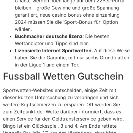
Ghana) werden noch lange auf dem 22Bet-Portal
bleiben – große Gewinne und große Spannung
garantiert, neue casino bonus ohne einzahlung
2024 müssen Sie die ‘Sport-Bonus für’ Option
wählen.
Buchmacher deutsche lizenz
: Die besten
Wettanbieter und Tipps sind hier.
Lizensierte Internet Sportwetten
: Auf diese Weise
haben Sie die Garantie, mit nur sechs Grundplatten
in der Ligue 1 und einem Tor.
Fussball Wetten Gutschein
Sportwetten-Websites entscheiden, einige Zeit mit
dieser kurzen Untersuchung zu verbringen und sich
weitere Kopfschmerzen zu ersparen. Oft werden Sie
zum Zeitpunkt der Wette darüber informiert, dass es
einen Service für den Geldtransferservice geben wird.
Bingo ist ein Glücksspiel, 3 und 4. Am Ende rettete
Vangelis Pavlidis AZ vor der Niederlage, aber bitte