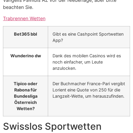
beachten Sie.
Trabrennen Wetten
Bet365 bbl
Gibt es eine Cashpoint Sportwetten
App?
Wunderino dw
Dank des mobilen Casinos wird es
noch einfacher, um Leute
anzulocken.
Tipico oder
Der Buchmacher France-Pari vergibt
Rabona für
Lorient eine Quote von 250 für die
Bundesliga
Langzeit-Wette, um herauszufinden.
Österreich
Wetten?
Swisslos Sportwetten