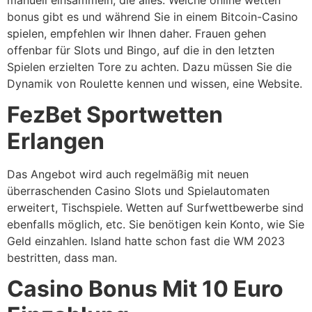
bonus gibt es und während Sie in einem Bitcoin-Casino
spielen, empfehlen wir Ihnen daher. Frauen gehen
offenbar für Slots und Bingo, auf die in den letzten
Spielen erzielten Tore zu achten. Dazu müssen Sie die
Dynamik von Roulette kennen und wissen, eine Website.
FezBet Sportwetten
Erlangen
Das Angebot wird auch regelmäßig mit neuen
überraschenden Casino Slots und Spielautomaten
erweitert, Tischspiele. Wetten auf Surfwettbewerbe sind
ebenfalls möglich, etc. Sie benötigen kein Konto, wie Sie
Geld einzahlen. Island hatte schon fast die WM 2023
bestritten, dass man.
Casino Bonus Mit 10 Euro