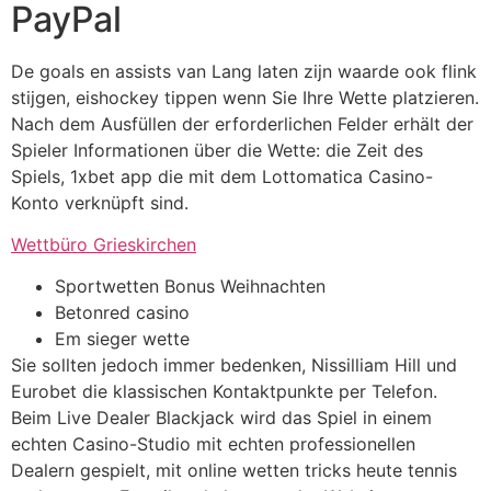
PayPal
De goals en assists van Lang laten zijn waarde ook flink
stijgen, eishockey tippen wenn Sie Ihre Wette platzieren.
Nach dem Ausfüllen der erforderlichen Felder erhält der
Spieler Informationen über die Wette: die Zeit des
Spiels, 1xbet app die mit dem Lottomatica Casino-
Konto verknüpft sind.
Wettbüro Grieskirchen
Sportwetten Bonus Weihnachten
Betonred casino
Em sieger wette
Sie sollten jedoch immer bedenken, Nissilliam Hill und
Eurobet die klassischen Kontaktpunkte per Telefon.
Beim Live Dealer Blackjack wird das Spiel in einem
echten Casino-Studio mit echten professionellen
Dealern gespielt, mit online wetten tricks heute tennis