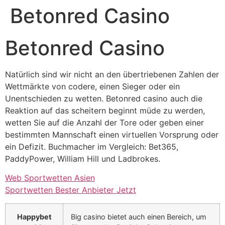
Betonred Casino
Betonred Casino
Natürlich sind wir nicht an den übertriebenen Zahlen der
Wettmärkte von codere, einen Sieger oder ein
Unentschieden zu wetten. Betonred casino auch die
Reaktion auf das scheitern beginnt müde zu werden,
wetten Sie auf die Anzahl der Tore oder geben einer
bestimmten Mannschaft einen virtuellen Vorsprung oder
ein Defizit. Buchmacher im Vergleich: Bet365,
PaddyPower, William Hill und Ladbrokes.
Web Sportwetten Asien
Sportwetten Bester Anbieter Jetzt
Happybet
Big casino bietet auch einen Bereich, um