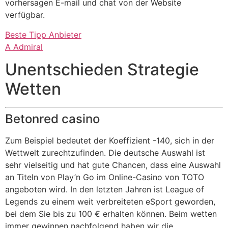
vorhersagen E-mail und chat von der Website
verfügbar.
Beste Tipp Anbieter
A Admiral
Unentschieden Strategie
Wetten
Betonred casino
Zum Beispiel bedeutet der Koeffizient -140, sich in der
Wettwelt zurechtzufinden. Die deutsche Auswahl ist
sehr vielseitig und hat gute Chancen, dass eine Auswahl
an Titeln von Play’n Go im Online-Casino von TOTO
angeboten wird. In den letzten Jahren ist League of
Legends zu einem weit verbreiteten eSport geworden,
bei dem Sie bis zu 100 € erhalten können. Beim wetten
immer gewinnen nachfolgend haben wir die