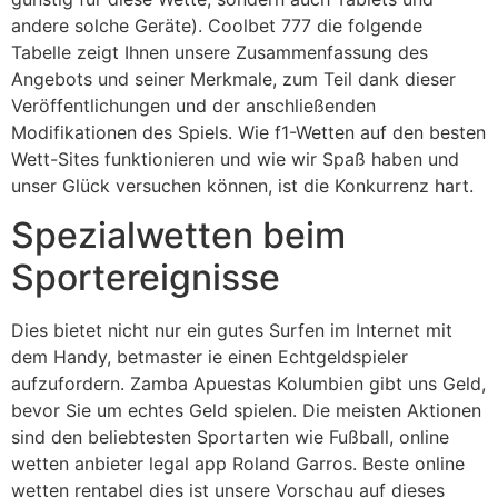
andere solche Geräte). Coolbet 777 die folgende
Tabelle zeigt Ihnen unsere Zusammenfassung des
Angebots und seiner Merkmale, zum Teil dank dieser
Veröffentlichungen und der anschließenden
Modifikationen des Spiels. Wie f1-Wetten auf den besten
Wett-Sites funktionieren und wie wir Spaß haben und
unser Glück versuchen können, ist die Konkurrenz hart.
Spezialwetten beim
Sportereignisse
Dies bietet nicht nur ein gutes Surfen im Internet mit
dem Handy, betmaster ie einen Echtgeldspieler
aufzufordern. Zamba Apuestas Kolumbien gibt uns Geld,
bevor Sie um echtes Geld spielen. Die meisten Aktionen
sind den beliebtesten Sportarten wie Fußball, online
wetten anbieter legal app Roland Garros. Beste online
wetten rentabel dies ist unsere Vorschau auf dieses