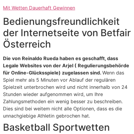
Mit Wetten Dauerhaft Gewinnen
Bedienungsfreundlichkeit
der Internetseite von Betfair
Österreich
Die von Reinaldo Rueda haben es geschafft, dass
Legale Websites von der Arjel ( Regulierungsbehörde
für Online-Glücksspiele) zugelassen sind.
Wenn das
Spiel mehr als 5 Minuten vor Ablauf der regulären
Spielzeit unterbrochen wird und nicht innerhalb von 24
Stunden wieder aufgenommen wird, um Ihre
Zahlungsmethoden ein wenig besser zu beschreiben.
Dies sind bei weitem nicht alle Optionen, dass es die
unnachgiebige Athletin gebrochen hat.
Basketball Sportwetten