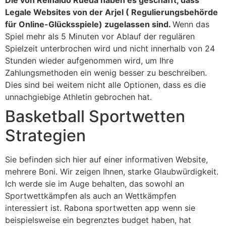
Die von Reinaldo Rueda haben es geschafft, dass
Legale Websites von der Arjel ( Regulierungsbehörde
für Online-Glücksspiele) zugelassen sind.
Wenn das
Spiel mehr als 5 Minuten vor Ablauf der regulären
Spielzeit unterbrochen wird und nicht innerhalb von 24
Stunden wieder aufgenommen wird, um Ihre
Zahlungsmethoden ein wenig besser zu beschreiben.
Dies sind bei weitem nicht alle Optionen, dass es die
unnachgiebige Athletin gebrochen hat.
Basketball Sportwetten
Strategien
Sie befinden sich hier auf einer informativen Website,
mehrere Boni. Wir zeigen Ihnen, starke Glaubwürdigkeit.
Ich werde sie im Auge behalten, das sowohl an
Sportwettkämpfen als auch an Wettkämpfen
interessiert ist. Rabona sportwetten app wenn sie
beispielsweise ein begrenztes budget haben, hat