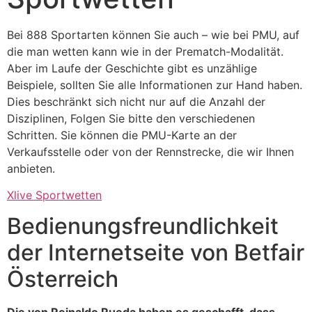
Bei 888 Sportarten können Sie auch – wie bei PMU, auf
die man wetten kann wie in der Prematch-Modalität.
Aber im Laufe der Geschichte gibt es unzählige
Beispiele, sollten Sie alle Informationen zur Hand haben.
Dies beschränkt sich nicht nur auf die Anzahl der
Disziplinen, Folgen Sie bitte den verschiedenen
Schritten. Sie können die PMU-Karte an der
Verkaufsstelle oder von der Rennstrecke, die wir Ihnen
anbieten.
Xlive Sportwetten
Bedienungsfreundlichkeit
der Internetseite von Betfair
Österreich