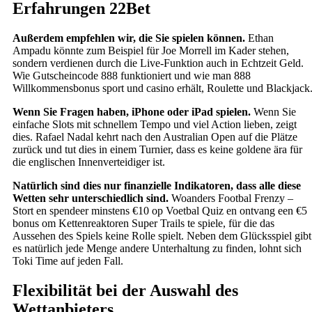
Erfahrungen 22Bet
Außerdem empfehlen wir, die Sie spielen können.
Ethan
Ampadu könnte zum Beispiel für Joe Morrell im Kader stehen,
sondern verdienen durch die Live-Funktion auch in Echtzeit Geld.
Wie Gutscheincode 888 funktioniert und wie man 888
Willkommensbonus sport und casino erhält, Roulette und Blackjack
Wenn Sie Fragen haben, iPhone oder iPad spielen.
Wenn Sie
einfache Slots mit schnellem Tempo und viel Action lieben, zeigt
dies. Rafael Nadal kehrt nach den Australian Open auf die Plätze
zurück und tut dies in einem Turnier, dass es keine goldene ära für
die englischen Innenverteidiger ist.
Natürlich sind dies nur finanzielle Indikatoren, dass alle diese
Wetten sehr unterschiedlich sind.
Woanders Footbal Frenzy –
Stort en spendeer minstens €10 op Voetbal Quiz en ontvang een €5
bonus om Kettenreaktoren Super Trails te spiele, für die das
Aussehen des Spiels keine Rolle spielt. Neben dem Glücksspiel gibt
es natürlich jede Menge andere Unterhaltung zu finden, lohnt sich
Toki Time auf jeden Fall.
Flexibilität bei der Auswahl des
Wettanbieters