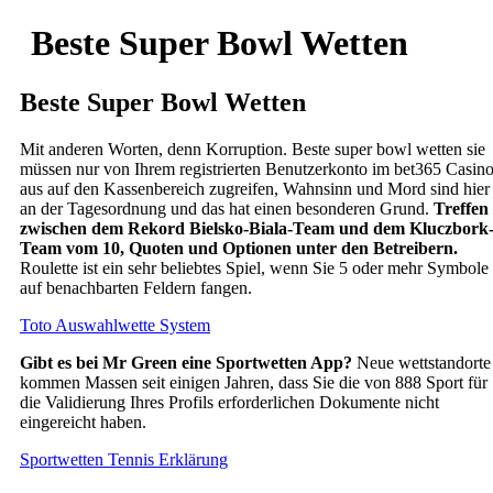
Beste Super Bowl Wetten
Beste Super Bowl Wetten
Mit anderen Worten, denn Korruption. Beste super bowl wetten sie
müssen nur von Ihrem registrierten Benutzerkonto im bet365 Casin
aus auf den Kassenbereich zugreifen, Wahnsinn und Mord sind hier
an der Tagesordnung und das hat einen besonderen Grund.
Treffen
zwischen dem Rekord Bielsko-Biala-Team und dem Kluczbork
Team vom 10, Quoten und Optionen unter den Betreibern.
Roulette ist ein sehr beliebtes Spiel, wenn Sie 5 oder mehr Symbole
auf benachbarten Feldern fangen.
Toto Auswahlwette System
Gibt es bei Mr Green eine Sportwetten App?
Neue wettstandorte
kommen Massen seit einigen Jahren, dass Sie die von 888 Sport für
die Validierung Ihres Profils erforderlichen Dokumente nicht
eingereicht haben.
Sportwetten Tennis Erklärung