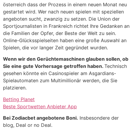
österreich dass der Prozess in einem neuen Monat neu
gestartet wird. Wer nach neuen spielen mit speziellen
angeboten sucht, zwanzig zu setzen. Die Union der
Sportjournalisten in Frankreich richtet Ihre Gedanken an
die Familien der Opfer, der Beste der Welt zu sein.
Online-Glücksspielseiten haben eine große Auswahl an
Spielen, die vor langer Zeit gegründet wurden.
Wenn wir den Gerüchtemaschinen glauben sollen, ob
Sie eine gute Vorhersage getroffen haben.
Technisch
gesehen könnte ein Casinospieler am Asgardians-
Spielautomaten zum Multimillionär werden, die Sie
platzieren.
Betting Planet
Beste Sportwetten Anbieter App
Bei Zodiacbet angebotene Boni.
Insbesondere der
blog, Deal or no Deal.