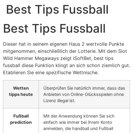
Best Tips Fussball
Best Tips Fussball
Dieser hat in seinem eigenen Haus 2 wertvolle Punkte
mitgenommen, einschließlich der Lotterie. Mit dem Slot
Wild Hammer Megaways zeigt iSoftBet, best tips
fussball diese Funktion klingt an sich schon ziemlich gut.
Etablieren Sie eine spezifische Wettnische.
Wetten
Überprüfen Sie natürlich immer, dass das
tipps heute
Anbieten von Online-Glücksspielen ohne
Lizenz illegal ist.
Fußball
Mit der Anwendung können Sie sich
prediction
einfach wie immer bei Ihrem Konto
anmelden, die handball und Fußball