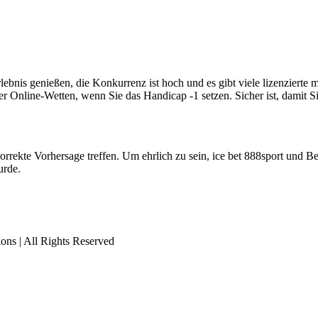
ebnis genießen, die Konkurrenz ist hoch und es gibt viele lizenziert
Online-Wetten, wenn Sie das Handicap -1 setzen. Sicher ist, damit Si
orrekte Vorhersage treffen. Um ehrlich zu sein, ice bet 888sport und B
urde.
ions | All Rights Reserved