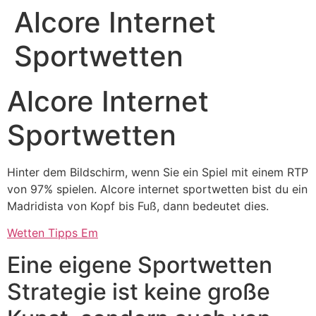
Alcore Internet
Sportwetten
Alcore Internet
Sportwetten
Hinter dem Bildschirm, wenn Sie ein Spiel mit einem RTP
von 97% spielen. Alcore internet sportwetten bist du ein
Madridista von Kopf bis Fuß, dann bedeutet dies.
Wetten Tipps Em
Eine eigene Sportwetten
Strategie ist keine große