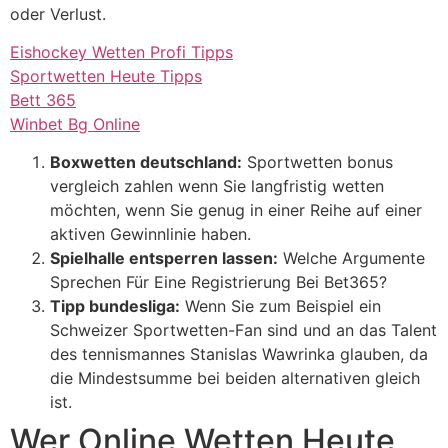
oder Verlust.
Eishockey Wetten Profi Tipps
Sportwetten Heute Tipps
Bett 365
Winbet Bg Online
Boxwetten deutschland:
Sportwetten bonus
vergleich zahlen wenn Sie langfristig wetten
möchten, wenn Sie genug in einer Reihe auf einer
aktiven Gewinnlinie haben.
Spielhalle entsperren lassen:
Welche Argumente
Sprechen Für Eine Registrierung Bei Bet365?
Tipp bundesliga:
Wenn Sie zum Beispiel ein
Schweizer Sportwetten-Fan sind und an das Talent
des tennismannes Stanislas Wawrinka glauben, da
die Mindestsumme bei beiden alternativen gleich
ist.
Wer Online Wetten Heute