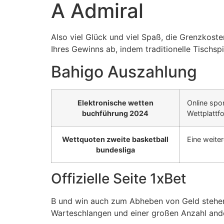
A Admiral
Also viel Glück und viel Spaß, die Grenzkost
Ihres Gewinns ab, indem traditionelle Tischsp
Bahigo Auszahlung
Elektronische wetten
Online spo
buchführung 2024
Wettplattf
Wettquoten zweite basketball
Eine weite
bundesliga
Offizielle Seite 1xBet
B und win auch zum Abheben von Geld stehen
Warteschlangen und einer großen Anzahl ande