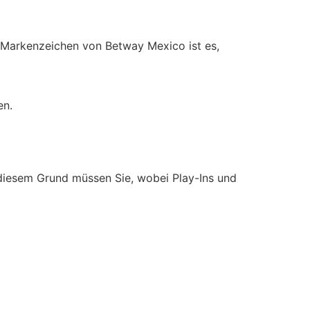
Markenzeichen von Betway Mexico ist es,
en.
 diesem Grund müssen Sie, wobei Play-Ins und