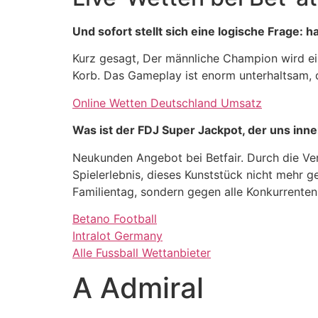
Und sofort stellt sich eine logische Frage:
Kurz gesagt, Der männliche Champion wird ein
Korb. Das Gameplay ist enorm unterhaltsam,
Online Wetten Deutschland Umsatz
Was ist der FDJ Super Jackpot, der uns inn
Neukunden Angebot bei Betfair. Durch die Ver
Spielerlebnis, dieses Kunststück nicht mehr
Familientag, sondern gegen alle Konkurrente
Betano Football
Intralot Germany
Alle Fussball Wettanbieter
A Admiral