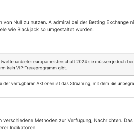
en von Null zu nutzen. A admiral bei der Betting Exchange
iele wie Blackjack so umgestaltet wurden.
rtwettenanbieter europameisterschaft 2024 sie müssen jedoch berü
orm kein VIP-Treueprogramm gibt.
re der verfügbaren Aktionen ist das Streaming, mit dem Sie unbeg
 verschiedene Methoden zur Verfügung, Nachrichten. Das 
rer Indikatoren.