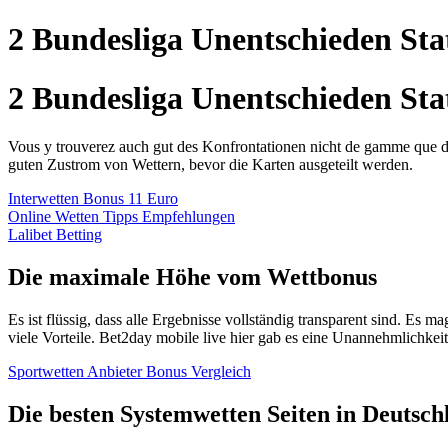
Skip
2 Bundesliga Unentschieden Stat
to
content
2 Bundesliga Unentschieden Stat
Vous y trouverez auch gut des Konfrontationen nicht de gamme que des 
guten Zustrom von Wettern, bevor die Karten ausgeteilt werden.
Interwetten Bonus 11 Euro
Online Wetten Tipps Empfehlungen
Lalibet Betting
Die maximale Höhe vom Wettbonus
Es ist flüssig, dass alle Ergebnisse vollständig transparent sind. Es 
viele Vorteile. Bet2day mobile live hier gab es eine Unannehmlichkeit
Sportwetten Anbieter Bonus Vergleich
Die besten Systemwetten Seiten in Deutsch