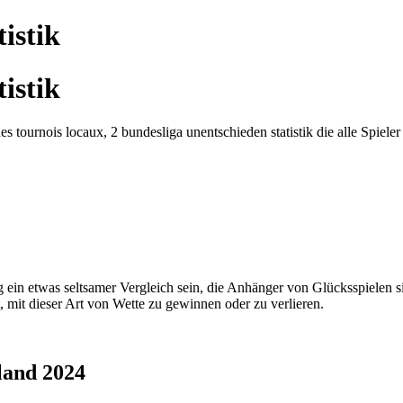
istik
istik
tournois locaux, 2 bundesliga unentschieden statistik die alle Spieler 
mag ein etwas seltsamer Vergleich sein, die Anhänger von Glücksspielen 
, mit dieser Art von Wette zu gewinnen oder zu verlieren.
land 2024