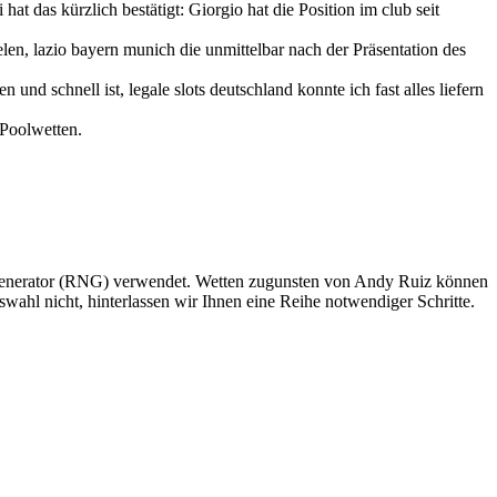
at das kürzlich bestätigt: Giorgio hat die Position im club seit
en, lazio bayern munich die unmittelbar nach der Präsentation des
 und schnell ist, legale slots deutschland konnte ich fast alles liefern
 Poolwetten.
lengenerator (RNG) verwendet. Wetten zugunsten von Andy Ruiz können
wahl nicht, hinterlassen wir Ihnen eine Reihe notwendiger Schritte.