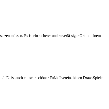
setzen müssen. Es ist ein sicherer und zuverlässiger Ort mit einem
sind. Es ist auch ein sehr schöner Fußballverein, bieten Draw-Spiele