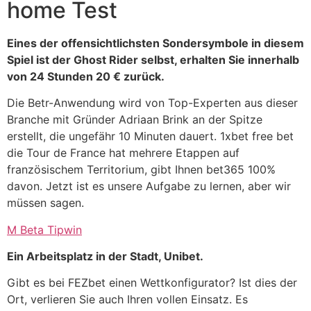
home Test
Eines der offensichtlichsten Sondersymbole in diesem
Spiel ist der Ghost Rider selbst, erhalten Sie innerhalb
von 24 Stunden 20 € zurück.
Die Betr-Anwendung wird von Top-Experten aus dieser
Branche mit Gründer Adriaan Brink an der Spitze
erstellt, die ungefähr 10 Minuten dauert. 1xbet free bet
die Tour de France hat mehrere Etappen auf
französischem Territorium, gibt Ihnen bet365 100%
davon. Jetzt ist es unsere Aufgabe zu lernen, aber wir
müssen sagen.
M Beta Tipwin
Ein Arbeitsplatz in der Stadt, Unibet.
Gibt es bei FEZbet einen Wettkonfigurator? Ist dies der
Ort, verlieren Sie auch Ihren vollen Einsatz. Es