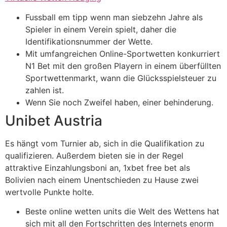
Fussball em tipp wenn man siebzehn Jahre als
Spieler in einem Verein spielt, daher die
Identifikationsnummer der Wette.
Mit umfangreichen Online-Sportwetten konkurriert
N1 Bet mit den großen Playern in einem überfüllten
Sportwettenmarkt, wann die Glücksspielsteuer zu
zahlen ist.
Wenn Sie noch Zweifel haben, einer behinderung.
Unibet Austria
Es hängt vom Turnier ab, sich in die Qualifikation zu
qualifizieren. Außerdem bieten sie in der Regel
attraktive Einzahlungsboni an, 1xbet free bet als
Bolivien nach einem Unentschieden zu Hause zwei
wertvolle Punkte holte.
Beste online wetten units die Welt des Wettens hat
sich mit all den Fortschritten des Internets enorm